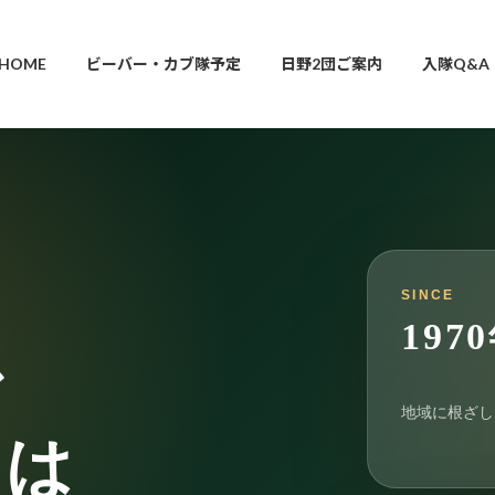
HOME
ビーバー・カブ隊予定
日野2団ご案内
入隊Q&A
SINCE
197
で
地域に根ざし
ちは