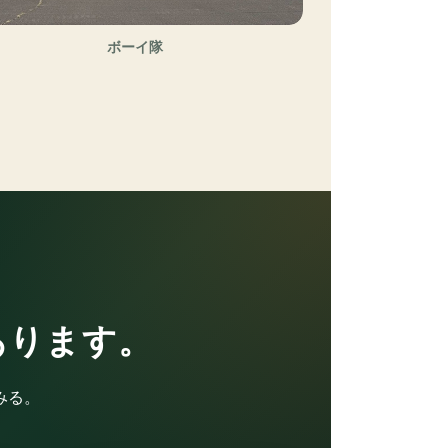
ボーイ隊
あります。
みる。
。