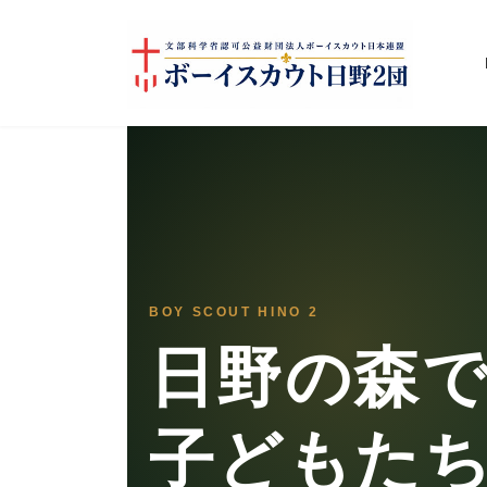
コ
ナ
ン
ビ
テ
ゲ
ン
ー
ツ
シ
へ
ョ
ス
ン
キ
に
ッ
移
プ
動
BOY SCOUT HINO 2
日野の森
子どもた