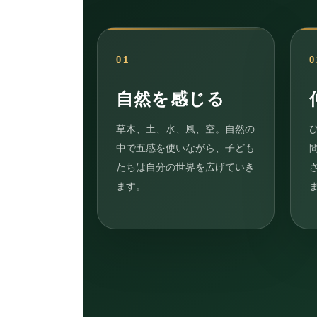
01
0
自然を感じる
草木、土、水、風、空。自然の
中で五感を使いながら、子ども
たちは自分の世界を広げていき
ます。