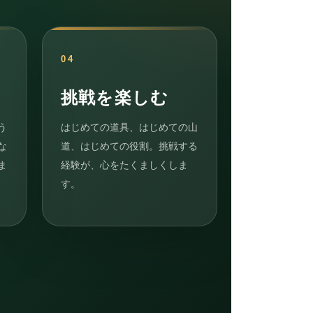
04
挑戦を楽しむ
う
はじめての道具、はじめての山
な
道、はじめての役割。挑戦する
ま
経験が、心をたくましくしま
す。