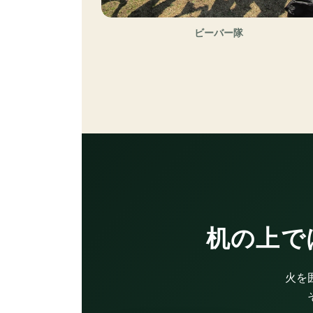
ビーバー隊
机の上で
火を