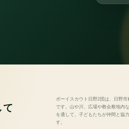
ボーイスカウト日野2団は、日野市
して
です。山や川、広場や教会敷地内
を通して、子どもたちが仲間と協
。
す。