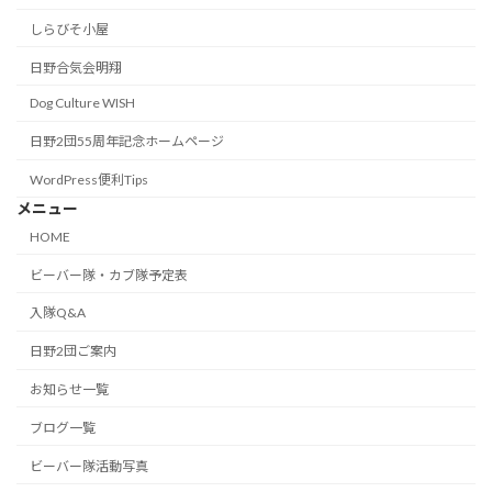
しらびそ小屋
日野合気会明翔
Dog Culture WISH
日野2団55周年記念ホームページ
WordPress便利Tips
メニュー
HOME
ビーバー隊・カブ隊予定表
入隊Q&A
日野2団ご案内
お知らせ一覧
ブログ一覧
ビーバー隊活動写真