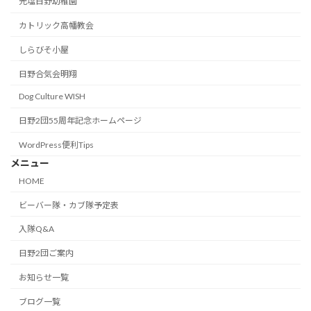
光塩日野幼稚園
カトリック高幡教会
しらびそ小屋
日野合気会明翔
Dog Culture WISH
日野2団55周年記念ホームページ
WordPress便利Tips
メニュー
HOME
ビーバー隊・カブ隊予定表
入隊Q&A
日野2団ご案内
お知らせ一覧
ブログ一覧