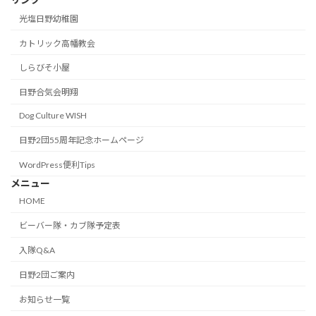
光塩日野幼稚園
カトリック高幡教会
しらびそ小屋
日野合気会明翔
Dog Culture WISH
日野2団55周年記念ホームページ
WordPress便利Tips
メニュー
HOME
ビーバー隊・カブ隊予定表
入隊Q&A
日野2団ご案内
お知らせ一覧