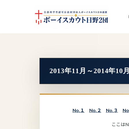
コ
ナ
ン
ビ
テ
ゲ
ン
ー
ツ
シ
へ
ョ
ス
ン
キ
に
ッ
移
プ
動
2013年11月～2014
No.１
No.２
No.３
No
ここはN