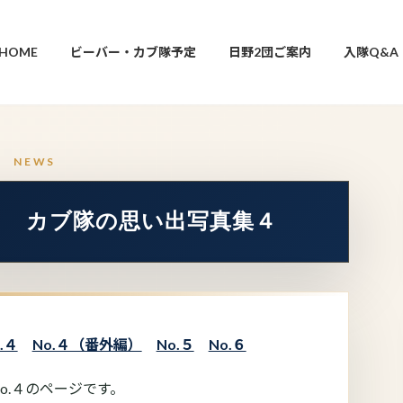
HOME
ビーバー・カブ隊予定
日野2団ご案内
入隊Q&A
年10月 カブ隊の思い出写真集４
.４
No.４（番外編）
No.５
No.６
o.４のページです。