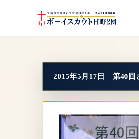
コ
ナ
ン
ビ
テ
ゲ
ン
ー
ツ
シ
へ
ョ
ス
ン
キ
に
ッ
移
プ
動
2015年5月17日 第4