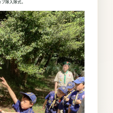
.カブ隊入隊式。