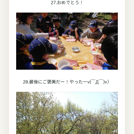
27.おめでとう！
28.最後にご褒美だー！やったーv(￣Д￣)v）