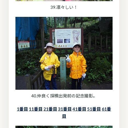
39.凛々しい！
40.仲良く探検出発前の記念撮影。
1番目
11番目
21番目
31番目
41番目
51番目
61番
目