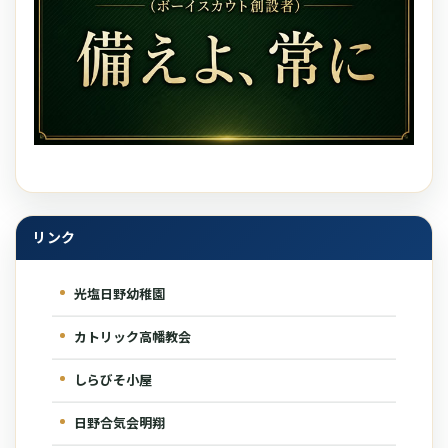
リンク
光塩日野幼稚園
カトリック高幡教会
しらびそ小屋
日野合気会明翔