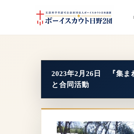
コ
ナ
ン
ビ
テ
ゲ
ン
ー
ツ
シ
へ
ョ
ス
ン
キ
に
ッ
移
プ
動
2023年2月26日 『集
と合同活動