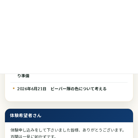
最近の投稿
2026年7月25日 渡辺さん ボーイスカウト指導者の役
務、50年間お疲れ様です！
2026年7月12日 カブ隊の暑いキャンプ準備、夏キャンプ
の荷物点検（パッキング練習）
2026年7月12日 ビーバー隊恒例のプールと流し素麺
2026年6月28日 カブ隊の7月5日のフィッシング大会の釣
り準備
2026年6月21日 ビーバー隊の色について考える
体験希望者さん
体験申し込みをして下さいました皆様、ありがとうございます。
百閒は一見に如かずです。