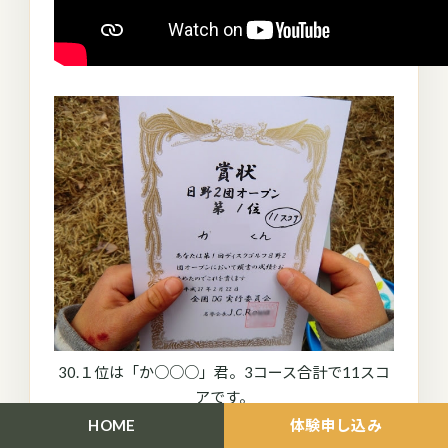
30.１位は「か○○○」君。3コース合計で11スコ
アです。
HOME
体験申し込み