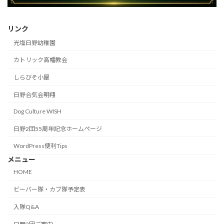
リンク
光塩日野幼稚園
カトリック高幡教会
しらびそ小屋
日野合気会明翔
Dog Culture WISH
日野2団55周年記念ホームページ
WordPress便利Tips
メニュー
HOME
ビーバー隊・カブ隊予定表
入隊Q&A