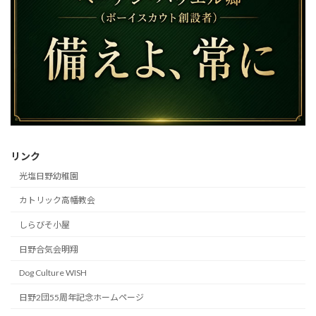
リンク
光塩日野幼稚園
カトリック高幡教会
しらびそ小屋
日野合気会明翔
Dog Culture WISH
日野2団55周年記念ホームページ