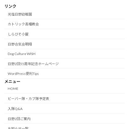
リンク
光塩日野幼稚園
カトリック高幡教会
しらびそ小屋
日野合気会明翔
Dog Culture WISH
日野2団55周年記念ホームページ
WordPress便利Tips
メニュー
HOME
ビーバー隊・カブ隊予定表
入隊Q&A
日野2団ご案内
お知らせ一覧