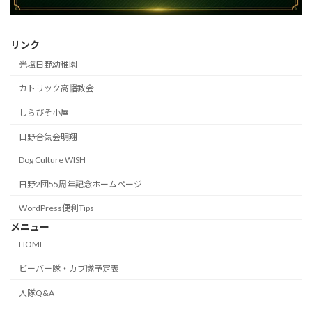
リンク
光塩日野幼稚園
カトリック高幡教会
しらびそ小屋
日野合気会明翔
Dog Culture WISH
日野2団55周年記念ホームページ
WordPress便利Tips
メニュー
HOME
ビーバー隊・カブ隊予定表
入隊Q&A